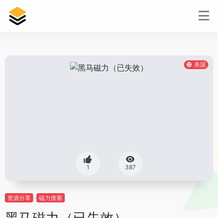
美国
1
387
资源分享
磁力搜索
黑马磁力（已失效）