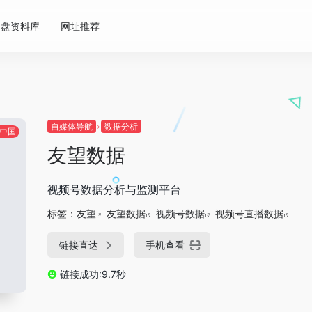
网盘资料库
网址推荐
自媒体导航
数据分析
中国
友望数据
视频号数据分析与监测平台
标签：
友望
友望数据
视频号数据
视频号直播数据
链接直达
手机查看
链接成功:9.7秒