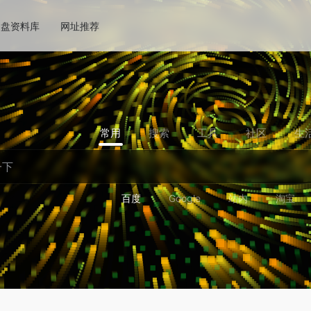
网盘资料库
网址推荐
常用
搜索
工具
社区
生
百度
Google
站内
淘宝