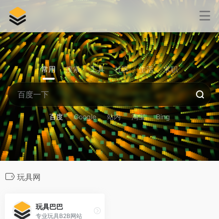
常用
搜索
工具
社区
生活
求职
百度
Google
站内
淘宝
Bing
玩具网
玩具巴巴
专业玩具B2B网站