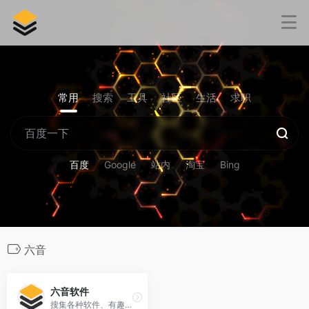
常用
搜索
工具
社区
生活
求职
百度
Google
站内
淘宝
Bing
六音
六音软件
搜集各种软件、有趣的内容、实用的教程等