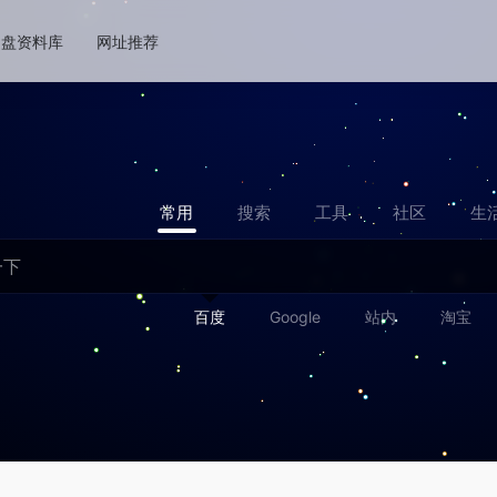
网盘资料库
网址推荐
常用
搜索
工具
社区
生
百度
Google
站内
淘宝