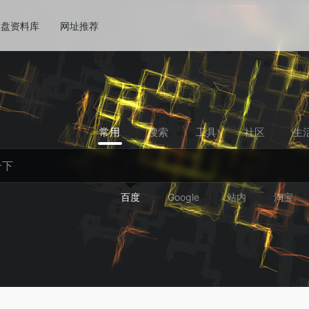
网盘资料库
网址推荐
常用
搜索
工具
社区
生
百度
Google
站内
淘宝