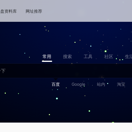
网盘资料库
网址推荐
常用
搜索
工具
社区
生
百度
Google
站内
淘宝