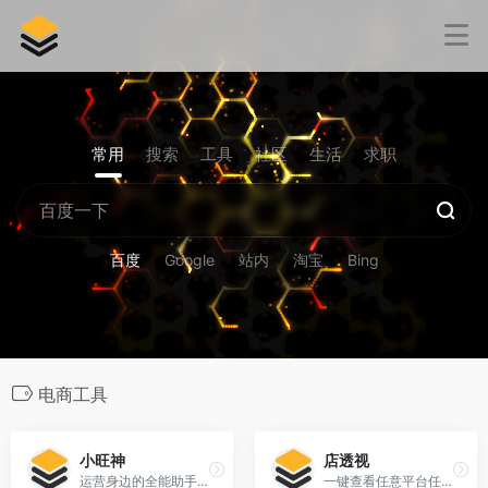
常用
搜索
工具
社区
生活
求职
百度
Google
站内
淘宝
Bing
电商工具
小旺神
店透视
运营身边的全能助手_数据辅助分析
一键查看任意平台任意商品真实数据